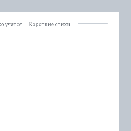
ко учатся
Короткие стихи
я