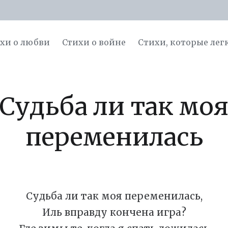
хи о любви
Стихи о войне
Cтихи, которые лег
Судьба ли так мо
переменилась
Судьба ли так моя переменилась,
Иль вправду кончена игра?