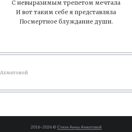
С невыразимым трепетом мечтала
И вот таким себе я представляла
Посмертное блуждание души.
 Ахматовой
2016–
2026 ©
Стихи Анны Ахматовой