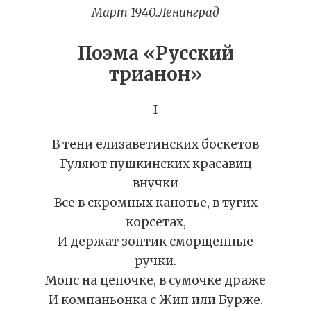
Март 1940.Ленинград
Поэма «Русский
трианон»
I
В тени елизаветинских боскетов
Гуляют пушкинских красавиц
внучки
Все в скромных канотье, в тугих
корсетах,
И держат зонтик сморщенные
ручки.
Мопс на цепочке, в сумочке драже
И компаньонка с Жип или Бурже.