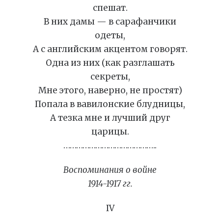
спешат.
В них дамы — в сарафанчики
одеты,
А с aнглийским акцентом говорят.
Одна из них (как разглашать
секреты,
Мне этого, наверно, не простят)
Попала в вавилонские блудницы,
А тезка мне и лучший друг
царицы.
……………………………………..
Воспоминания о войне
1914-1917 гг.
IV