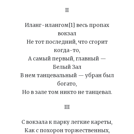
II
Иланг-илангом[1] весь пропах
вокзал
Не тот последний, что сгорит
когда-то,
А самый первый, главный —
Белый Зал
В нем танцевальный — убран был
богато,
Но в зале том никто не танцевал.
III
С вокзала к парку легкие кареты,
Как с похорон торжественных,