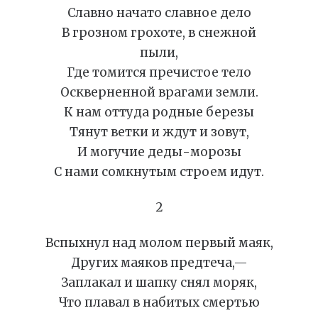
Славно начато славное дело
В грозном грохоте, в снежной
пыли,
Где томится пречистое тело
Оскверненной врагами земли.
К нам оттуда родные березы
Тянут ветки и ждут и зовут,
И могучие деды-морозы
С нами сомкнутым строем идут.
2
Вспыхнул над молом первый маяк,
Других маяков предтеча,—
Заплакал и шапку снял моряк,
Что плавал в набитых смертью