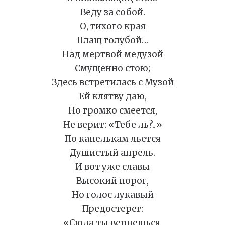
Веду за собой.
О, тихого края
Плащ голубой…
Над мертвой медузой
Смущенно стою;
Здесь встретилась с Музой
Ей клятву даю,
Но громко смеется,
Не верит: «Тебе ль?..»
По капелькам льется
Душистый апрель.
И вот уже славы
Высокий порог,
Но голос лукавый
Предостерег:
«Сюда ты вернешься,