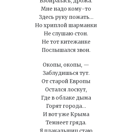
Взбиралась, дрожа.
Мне надо кому-то
Здесь руку пожать…
Но хриплой шарманки
Не слушаю стон.
Не тот китежанке
Послышался звон.
Окопы, окопы, —
Заблудишься тут.
От старой Европы
Остался лоскут,
Где в облаке дыма
Горят города…
И вот уже Крыма
Темнеет гряда.
Я плакальщиц стаю