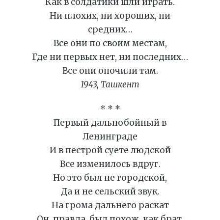
Как в солдатики шли играть.
Ни плохих, ни хороших, ни
средних…
Все они по своим местам,
Где ни первых нет, ни последних…
Все они опочили там.
1943, Ташкент
* * *
Первый дальнобойный в
Ленинграде
И в пестрой суете людской
Все изменилось вдруг.
Но это был не городской,
Да и не сельский звук.
На грома дальнего раскат
Он, правда, был похож, как брат,