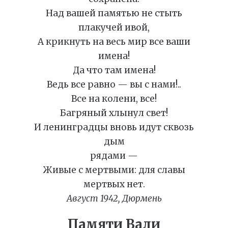
Над вашей памятью не стыть
плакучей ивой,
А крикнуть на весь мир все ваши
имена!
Да что там имена!
Ведь все равно — вы с нами!..
Все на колени, все!
Багряный хлынул свет!
И ленинградцы вновь идут сквозь
дым
рядами —
Живые с мертвыми: для славы
мертвых нет.
Август 1942, Дюрмень
Памяти Вали