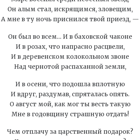
Он алым стал, искрящимся, зловещим,
А мне в ту ночь приснился твой приезд, —
Он был во всем… И в баховской чаконе
И в розах, что напрасно расцвели,
И в деревенском колокольном звоне
Над чернотой распаханной земли,
И в осени, что подошла вплотную
И вдруг, раздумав, спряталась опять.
О август мой, как мог ты весть такую
Мне в годовщину страшную отдать!
Чем отплачу за царственный подарок?