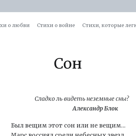
хи о любви
Стихи о войне
Cтихи, которые лег
Сон
Сладко ль видеть неземные сны?
Александр Блок
Был вещим этот сон или не вещим…
Марс воссиял среди небесных звезд,