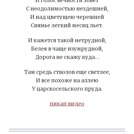
И голос вечности зовет
С неодолимостью нездешней,
И над цветущею черешней
Сиянье легкий месяц льет.
И кажется такой нетрудной,
Белея в чаще изумрудной,
Дорога не скажу куда…
Там средь стволов еще светлее,
И все похоже на аллею
У царскосельского пруда.
пикап видео