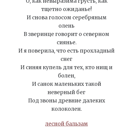
О, как невыразима грусть, как
тщетно ожиданье!
И снова голосом серебряным
олень
В зверинце говорит о северном
сиянье.
И я поверила, что есть прохладный
снег
И синяя купель для тех, кто нищ и
болен,
И санок маленьких такой
неверный бег
Под звоны древние далеких
колоколен.
лесной бальзам