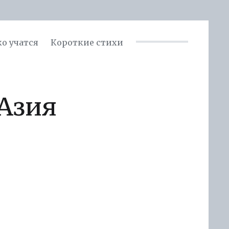
ко учатся
Короткие стихи
 Азия