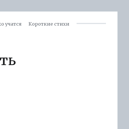
ко учатся
Короткие стихи
ть