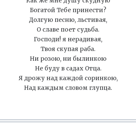
Как же мне душу скудную
Богатой Тебе принести?
Долгую песню, льстивая,
О славе поет судьба.
Господи! я нерадивая,
Твоя скупая раба.
Ни розою, ни былинкою
Не буду в садах Отца.
Я дрожу над каждой соринкою,
Над каждым словом глупца.