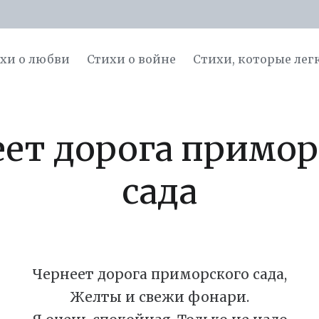
хи о любви
Стихи о войне
Cтихи, которые лег
еет дорога примор
сада
Чернеет дорога приморского сада,
Желты и свежи фонари.