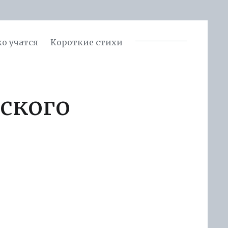
ко учатся
Короткие стихи
ского